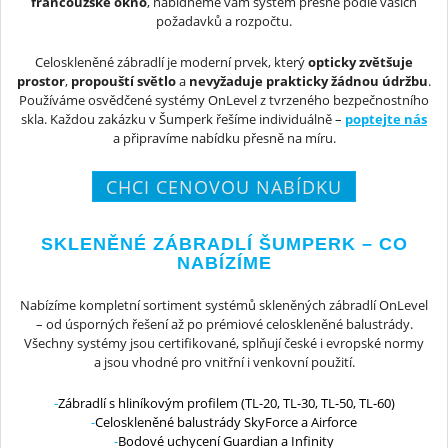
francouzské okno
, nabídneme vám systém přesně podle vašich
požadavků a rozpočtu.
Celoskleněné zábradlí je moderní prvek, který
opticky zvětšuje
prostor
,
propouští světlo
a
nevyžaduje prakticky žádnou údržbu
.
Používáme osvědčené systémy OnLevel z tvrzeného bezpečnostního
skla. Každou zakázku v Šumperk řešíme individuálně –
poptejte nás
a připravíme nabídku přesně na míru.
CHCI CENOVOU NABÍDKU
SKLENĚNÉ ZÁBRADLÍ ŠUMPERK – CO
NABÍZÍME
Nabízíme kompletní sortiment systémů skleněných zábradlí OnLevel
– od úsporných řešení až po prémiové celoskleněné balustrády.
Všechny systémy jsou certifikované, splňují české i evropské normy
a jsou vhodné pro vnitřní i venkovní použití.
Zábradlí s hliníkovým profilem (TL-20, TL-30, TL-50, TL-60)
Celoskleněné balustrády SkyForce a Airforce
Bodové uchycení Guardian a Infinity