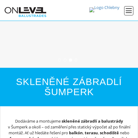
SKLENĚNÉ ZÁBRADLÍ
ŠUMPERK
Dodáváme a montujeme
skleněné zábradlí a balustrády
v Šumperk a okolí – od zaměření přes statický výpočet až po finální
montáž. Ať už hledáte řešení pro
balkón
,
terasu
,
schodiště
nebo