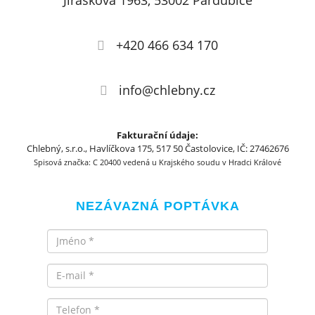
Jiráskova 1963, 53002 Pardubice
+420 466 634 170
info@chlebny.cz
Fakturační údaje:
Chlebný, s.r.o., Havlíčkova 175, 517 50 Častolovice, IČ: 27462676
Spisová značka: C 20400 vedená u Krajského soudu v Hradci Králové
NEZÁVAZNÁ POPTÁVKA
Jméno
Email
Telefon