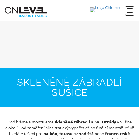
SKLENĚNÉ ZÁBRADLÍ
SUŠICE
Dodáváme a montujeme
skleněné zábradlí a balustrády
v Sušice
a okolí – od zaměření přes statický výpočet až po finální montáž. Ať už
hledáte řešení pro
balkón
,
terasu
,
schodiště
nebo
francouzské