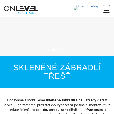
SKLENĚNÉ ZÁBRADLÍ
TŘEŠŤ
Dodáváme a montujeme
skleněné zábradlí a balustrády
v Třešť
a okolí – od zaměření přes statický výpočet až po finální montáž. Ať už
hledáte řešení pro
balkón
,
terasu
,
schodiště
nebo
francouzské