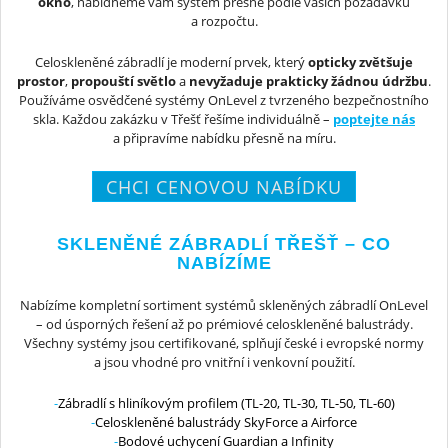
okno
, nabídneme vám systém přesně podle vašich požadavků
a rozpočtu.
Celoskleněné zábradlí je moderní prvek, který
opticky zvětšuje
prostor
,
propouští světlo
a
nevyžaduje prakticky žádnou údržbu
.
Používáme osvědčené systémy OnLevel z tvrzeného bezpečnostního
skla. Každou zakázku v Třešť řešíme individuálně –
poptejte nás
a připravíme nabídku přesně na míru.
CHCI CENOVOU NABÍDKU
SKLENĚNÉ ZÁBRADLÍ TŘEŠŤ – CO
NABÍZÍME
Nabízíme kompletní sortiment systémů skleněných zábradlí OnLevel
– od úsporných řešení až po prémiové celoskleněné balustrády.
Všechny systémy jsou certifikované, splňují české i evropské normy
a jsou vhodné pro vnitřní i venkovní použití.
Zábradlí s hliníkovým profilem (TL-20, TL-30, TL-50, TL-60)
Celoskleněné balustrády SkyForce a Airforce
Bodové uchycení Guardian a Infinity