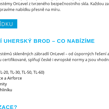
ystémy OnLevel z tvrzeného bezpečnostního skla. Každou z
ipravíme nabídku přesně na míru.
ÍDKU
 UHERSKÝ BROD – CO NABÍZÍME
stémů skleněných zábradlí OnLevel – od úsporných řešení 
certifikované, splňují české i evropské normy a jsou vhodné 
L-20, TL-30, TL-50, TL-60)
e a Airforce
nity
hliníku
ZACE?