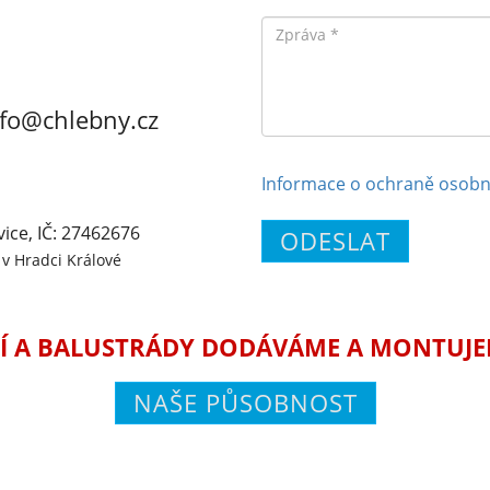
Zpráva
nfo@chlebny.cz
Informace o ochraně osobn
vice, IČ: 27462676
ODESLAT
v Hradci Králové
Í A BALUSTRÁDY DODÁVÁME A MONTUJEME
NAŠE PŮSOBNOST