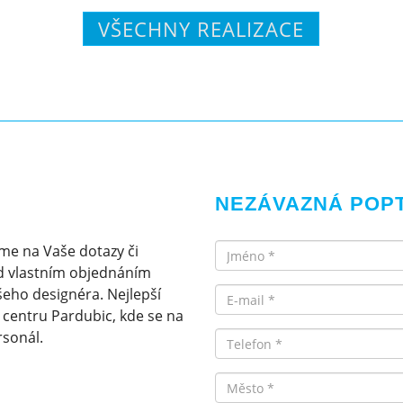
VŠECHNY REALIZACE
NEZÁVAZNÁ POP
Jméno
me na Vaše dotazy či
d vlastním objednáním
Email
eho designéra. Nejlepší
v centru Pardubic, kde se na
rsonál.
Telefon
Město