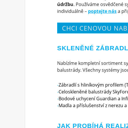
údržbu
. Používáme osvědčené s
individuálně –
poptejte nás
a př
CHCI CENOVOU NAB
SKLENĚNÉ ZÁBRADLÍ
Nabízíme kompletní sortiment sy
balustrády. Všechny systémy jsou 
Zábradlí s hliníkovým profilem (T
Celoskleněné balustrády SkyForc
Bodové uchycení Guardian a Infi
Madla a příslušenství z nerezu a 
JAK PROBÍHÁ REALI