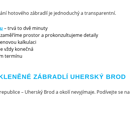
ání hotového zábradlí je jednoduchý a transparentní.
ku
– trvá to dvě minuty
 zaměříme prostor a prokonzultujeme detaily
cenovou kalkulaci
 je vždy konečná
m termínu
SKLENĚNÉ ZÁBRADLÍ UHERSKÝ BROD
republice – Uherský Brod a okolí nevyjímaje. Podívejte se na