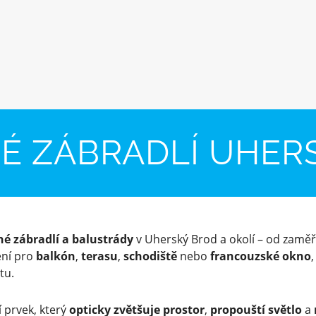
É ZÁBRADLÍ UHER
né zábradlí a balustrády
v Uherský Brod a okolí – od zaměř
ení pro
balkón
,
terasu
,
schodiště
nebo
francouzské okno
tu.
 prvek, který
opticky zvětšuje prostor
,
propouští světlo
a