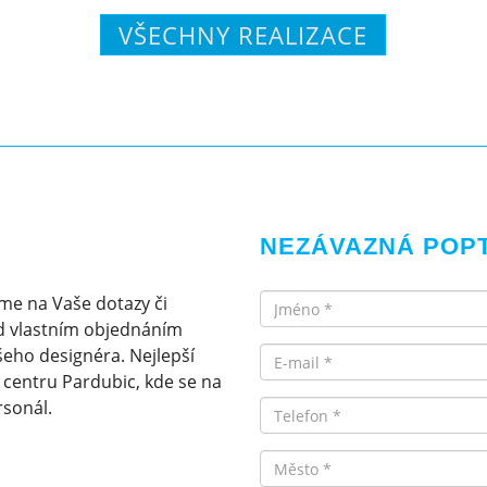
VŠECHNY REALIZACE
NEZÁVAZNÁ POP
Jméno
me na Vaše dotazy či
d vlastním objednáním
Email
eho designéra. Nejlepší
v centru Pardubic, kde se na
rsonál.
Telefon
Město