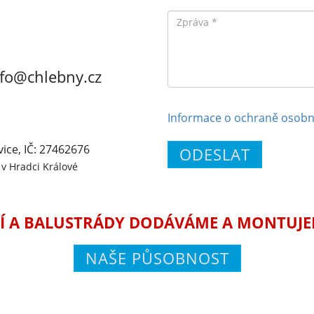
Zpráva
nfo@chlebny.cz
Informace o ochraně osobn
vice, IČ: 27462676
ODESLAT
v Hradci Králové
Í A BALUSTRÁDY DODÁVÁME A MONTUJEME
NAŠE PŮSOBNOST