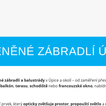
NĚNÉ ZÁBRADLÍ 
né zábradlí a balustrády
v Úpice a okolí – od zaměření přes 
o
balkón
,
terasu
,
schodiště
nebo
francouzské okno
, nabí
 prvek, který
opticky zvětšuje prostor
,
propouští světlo
a