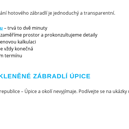
ání hotového zábradlí je jednoduchý a transparentní.
ku
– trvá to dvě minuty
 zaměříme prostor a prokonzultujeme detaily
cenovou kalkulaci
 je vždy konečná
m termínu
KLENĚNÉ ZÁBRADLÍ ÚPICE
republice – Úpice a okolí nevyjímaje. Podívejte se na ukázky 