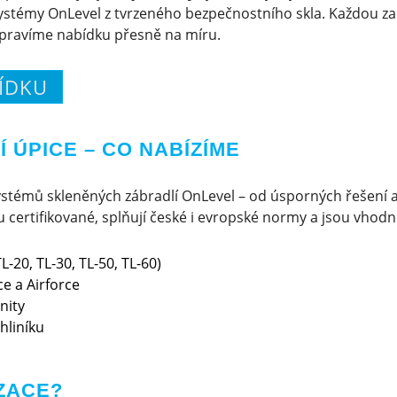
ystémy OnLevel z tvrzeného bezpečnostního skla. Každou za
ipravíme nabídku přesně na míru.
ÍDKU
 ÚPICE – CO NABÍZÍME
stémů skleněných zábradlí OnLevel – od úsporných řešení 
certifikované, splňují české i evropské normy a jsou vhodné 
L-20, TL-30, TL-50, TL-60)
e a Airforce
nity
hliníku
ZACE?