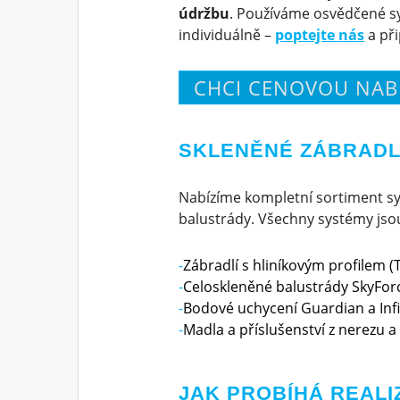
údržbu
. Používáme osvědčené s
individuálně –
poptejte nás
a př
CHCI CENOVOU NAB
SKLENĚNÉ ZÁBRADLÍ
Nabízíme kompletní sortiment sy
balustrády. Všechny systémy jsou 
Zábradlí s hliníkovým profilem (T
Celoskleněné balustrády SkyForc
Bodové uchycení Guardian a Infi
Madla a příslušenství z nerezu a 
JAK PROBÍHÁ REALI