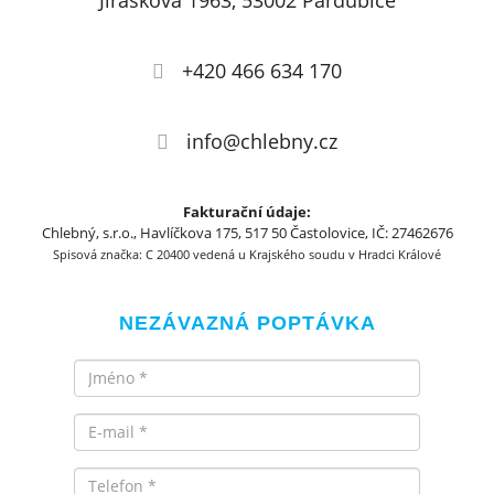
Jiráskova 1963, 53002 Pardubice
+420 466 634 170
info@chlebny.cz
Fakturační údaje:
Chlebný, s.r.o., Havlíčkova 175, 517 50 Častolovice, IČ: 27462676
Spisová značka: C 20400 vedená u Krajského soudu v Hradci Králové
NEZÁVAZNÁ POPTÁVKA
Jméno
Email
Telefon