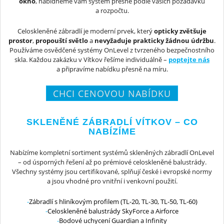
okno
, nabídneme vám systém přesně podle vašich požadavků
a rozpočtu.
Celoskleněné zábradlí je moderní prvek, který
opticky zvětšuje
prostor
,
propouští světlo
a
nevyžaduje prakticky žádnou údržbu
.
Používáme osvědčené systémy OnLevel z tvrzeného bezpečnostního
skla. Každou zakázku v Vítkov řešíme individuálně –
poptejte nás
a připravíme nabídku přesně na míru.
CHCI CENOVOU NABÍDKU
SKLENĚNÉ ZÁBRADLÍ VÍTKOV – CO
NABÍZÍME
Nabízíme kompletní sortiment systémů skleněných zábradlí OnLevel
– od úsporných řešení až po prémiové celoskleněné balustrády.
Všechny systémy jsou certifikované, splňují české i evropské normy
a jsou vhodné pro vnitřní i venkovní použití.
Zábradlí s hliníkovým profilem (TL-20, TL-30, TL-50, TL-60)
Celoskleněné balustrády SkyForce a Airforce
Bodové uchycení Guardian a Infinity