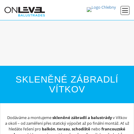
SKLENĚNÉ ZÁBRADLÍ
VÍTKOV
Dodáváme a montujeme
skleněné zábradlí a balustrády
v Vítkov
a okolí – od zaměření přes statický výpočet až po finální montáž. Ať už
hledáte řešení pro
balkón
,
terasu
,
schodiště
nebo
francouzské