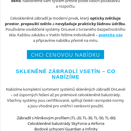
okno
, nabídneme vám systém přesně podle vašich požadavků
a rozpočtu.
Celoskleněné zábradlí je moderní prvek, který
opticky zvětšuje
prostor
,
propouští světlo
a
nevyžaduje prakticky žádnou údržbu
.
Používáme osvědčené systémy OnLevel z tvrzeného bezpečnostního
skla. Každou zakázku v Vsetín řešíme individuálně –
poptejte nás
a připravíme nabídku přesně na míru.
CHCI CENOVOU NABÍDKU
SKLENĚNÉ ZÁBRADLÍ VSETÍN – CO
NABÍZÍME
Nabízíme kompletní sortiment systémů skleněných zábradlí OnLevel
– od úsporných řešení až po prémiové celoskleněné balustrády.
Všechny systémy jsou certifikované, splňují české i evropské normy
a jsou vhodné pro vnitřní i venkovní použití.
Zábradlí s hliníkovým profilem (TL-20, TL-30, TL-50, TL-60)
Celoskleněné balustrády SkyForce a Airforce
Bodové uchycení Guardian a Infinity