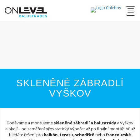
SKLENĚNÉ ZÁBRADLÍ
VYŠKOV
Dodáváme a montujeme
skleněné zábradlí a balustrády
v Vyškov
a okolí – od zaměření přes statický výpočet až po finální montáž. Ať už
hledáte řešení pro
balkón
,
terasu
,
schodiště
nebo
francouzské