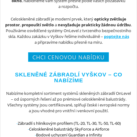
okno
, nabídneme vám systém přesně podle vašich požadavků
a rozpočtu.
Celoskleněné zábradlí je moderní prvek, který
opticky zvětšuje
prostor
,
propouští světlo
a
nevyžaduje prakticky žádnou údržbu
.
Používáme osvědčené systémy OnLevel z tvrzeného bezpečnostního
skla. Každou zakázku v Vyškov řešíme individuálně –
poptejte nás
a připravíme nabídku přesně na míru.
CHCI CENOVOU NABÍDKU
SKLENĚNÉ ZÁBRADLÍ VYŠKOV – CO
NABÍZÍME
Nabízíme kompletní sortiment systémů skleněných zábradlí OnLevel
– od úsporných řešení až po prémiové celoskleněné balustrády.
Všechny systémy jsou certifikované, splňují české i evropské normy
a jsou vhodné pro vnitřní i venkovní použití.
Zábradlí s hliníkovým profilem (TL-20, TL-30, TL-50, TL-60)
Celoskleněné balustrády SkyForce a Airforce
Bodové uchycení Guardian a Infinity