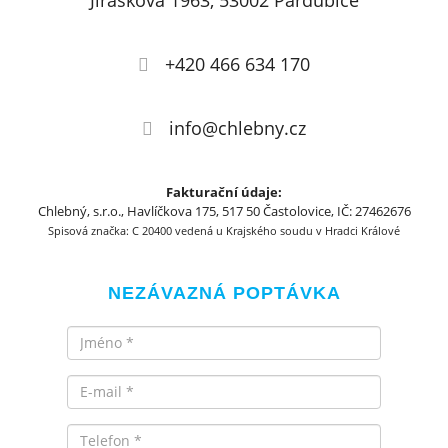
Jiráskova 1963, 53002 Pardubice
+420 466 634 170
info@chlebny.cz
Fakturační údaje:
Chlebný, s.r.o., Havlíčkova 175, 517 50 Častolovice, IČ: 27462676
Spisová značka: C 20400 vedená u Krajského soudu v Hradci Králové
NEZÁVAZNÁ POPTÁVKA
Jméno
Email
Telefon