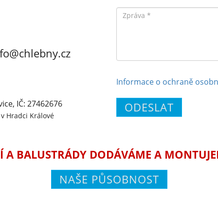
Zpráva
nfo@chlebny.cz
Informace o ochraně osobn
vice, IČ: 27462676
ODESLAT
v Hradci Králové
Í A BALUSTRÁDY DODÁVÁME A MONTUJEME
NAŠE PŮSOBNOST