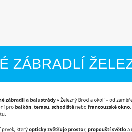
É ZÁBRADLÍ ŽELE
né zábradlí a balustrády
v Železný Brod a okolí – od zaměře
ení pro
balkón
,
terasu
,
schodiště
nebo
francouzské okno
tu.
 prvek, který
opticky zvětšuje prostor
,
propouští světlo
a