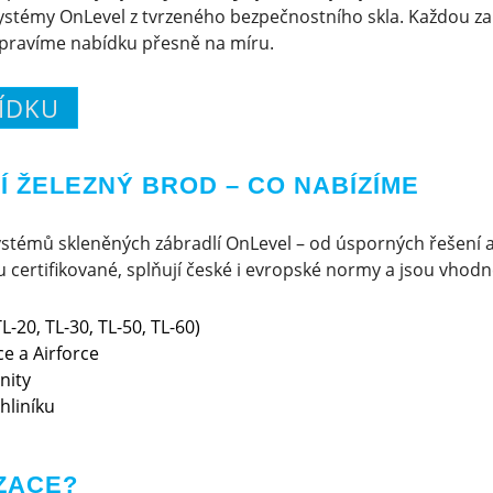
stémy OnLevel z tvrzeného bezpečnostního skla. Každou za
ipravíme nabídku přesně na míru.
ÍDKU
 ŽELEZNÝ BROD – CO NABÍZÍME
stémů skleněných zábradlí OnLevel – od úsporných řešení 
certifikované, splňují české i evropské normy a jsou vhodné 
L-20, TL-30, TL-50, TL-60)
e a Airforce
nity
hliníku
ZACE?