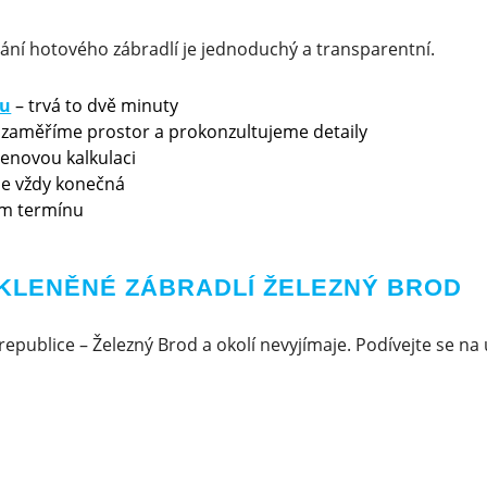
ání hotového zábradlí je jednoduchý a transparentní.
ku
– trvá to dvě minuty
 zaměříme prostor a prokonzultujeme detaily
cenovou kalkulaci
 je vždy konečná
m termínu
SKLENĚNÉ ZÁBRADLÍ ŽELEZNÝ BROD
republice – Železný Brod a okolí nevyjímaje. Podívejte se na 