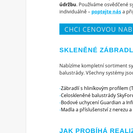
údržbu
. Používáme osvědčené sy
individuálně –
poptejte nás
a př
CHCI CENOVOU NAB
SKLENĚNÉ ZÁBRADLÍ
Nabízíme kompletní sortiment sy
balustrády. Všechny systémy jsou 
Zábradlí s hliníkovým profilem (T
Celoskleněné balustrády SkyForc
Bodové uchycení Guardian a Infi
Madla a příslušenství z nerezu a 
JAK PROBÍHÁ REALI