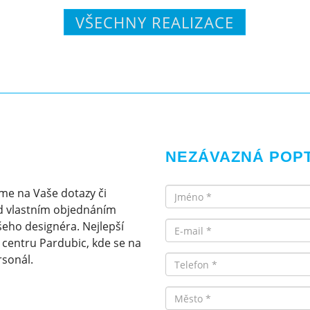
VŠECHNY REALIZACE
NEZÁVAZNÁ POP
Jméno
me na Vaše dotazy či
d vlastním objednáním
Email
eho designéra. Nejlepší
v centru Pardubic, kde se na
rsonál.
Telefon
Město