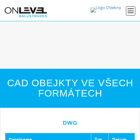
CAD OBEJKTY VE VŠECH
FORMÁTECH
DWG
Dateiname
Typ
Datum