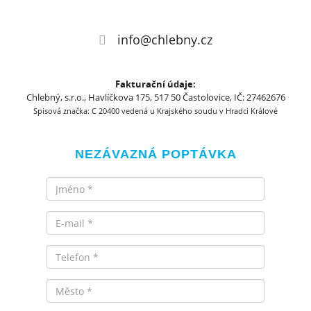
info@chlebny.cz
Fakturační údaje:
Chlebný, s.r.o., Havlíčkova 175, 517 50 Častolovice, IČ: 27462676
Spisová značka: C 20400 vedená u Krajského soudu v Hradci Králové
NEZÁVAZNÁ POPTÁVKA
Jméno
Email
Telefon
Město